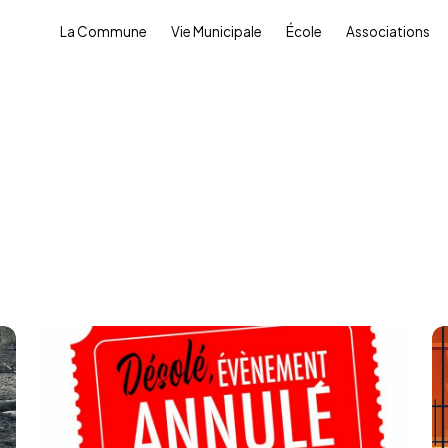
alités
La Commune
Vie Municipale
École
Associations