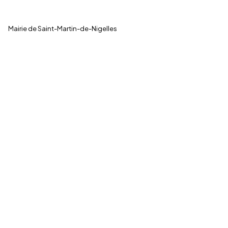
← Toutes les actualités
Mairie de Saint-Martin-de-Nigelles
LA COMMUNE
Saint-Martin-de-
La Commune
Nigelles
Vie Municipale
Commune d'Eure-et-Loir
Actualités
Centre-Val de Loire · 28130
Agenda
📞 02 37 82 50 13
✉ contact@villesmdn.fr
LIENS UTILES