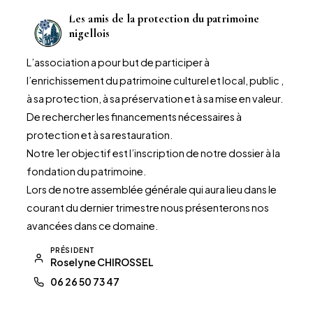
Les amis de la protection du patrimoine
nigellois
L’association a pour but de participer à
l’enrichissement du patrimoine culturel et local, public ,
à sa protection, à sa préservation et à sa mise en valeur.
De rechercher les financements nécessaires à
protection et à sa restauration.
Notre 1er objectif est l’inscription de notre dossier à la
fondation du patrimoine.
Lors de notre assemblée générale qui aura lieu dans le
courant du dernier trimestre nous présenterons nos
avancées dans ce domaine.
PRÉSIDENT
Roselyne CHIROSSEL
06 26 50 73 47