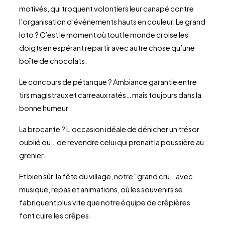
motivés, qui troquent volontiers leur canapé contre
l’organisation d’événements hauts en couleur. Le grand
loto ? C’est le moment où tout le monde croise les
doigts en espérant repartir avec autre chose qu’une
boîte de chocolats.
Le concours de pétanque ? Ambiance garantie entre
tirs magistraux et carreaux ratés… mais toujours dans la
bonne humeur.
La brocante ? L’occasion idéale de dénicher un trésor
oublié ou… de revendre celui qui prenait la poussière au
grenier.
Et bien sûr, la fête du village, notre “grand cru”, avec
musique, repas et animations, où les souvenirs se
fabriquent plus vite que notre équipe de crêpières
font cuire les crêpes.