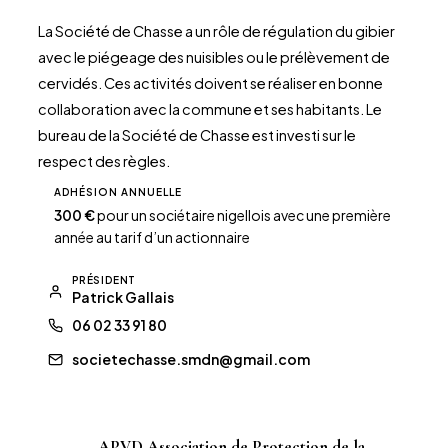
La Société de Chasse a un rôle de régulation du gibier
avec le piégeage des nuisibles ou le prélèvement de
cervidés. Ces activités doivent se réaliser en bonne
collaboration avec la commune et ses habitants. Le
bureau de la Société de Chasse est investi sur le
respect des règles.
ADHÉSION ANNUELLE
300 €
pour un sociétaire nigellois avec une première
année au tarif d’un actionnaire
PRÉSIDENT
Patrick Gallais
06 02 33 91 80
societechasse.smdn@gmail.com
APVD Association de Protection de la