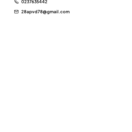
0237635442
28apvd78@gmail.com
LA COMMUNE
Saint-Martin-de-
La Commune
Nigelles
Vie Municipale
Commune d'Eure-et-Loir
Actualités
Centre-Val de Loire · 28130
Agenda
📞 02 37 82 50 13
✉ contact@villesmdn.fr
LIENS UTILES