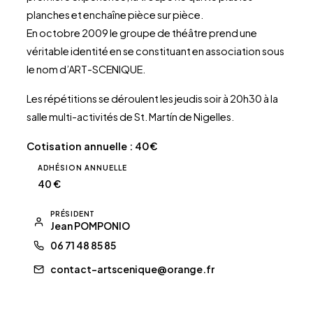
planches et enchaîne pièce sur pièce.
En octobre 2009 le groupe de théâtre prend une
véritable identité en se constituant en association sous
le nom d’ART-SCENIQUE.
Les répétitions se déroulent les jeudis soir à 20h30 à la
salle multi-activités de St. Martín de Nigelles.
Cotisation annuelle : 40€
ADHÉSION ANNUELLE
40 €
PRÉSIDENT
Jean POMPONIO
06 71 48 85 85
contact-artscenique@orange.fr