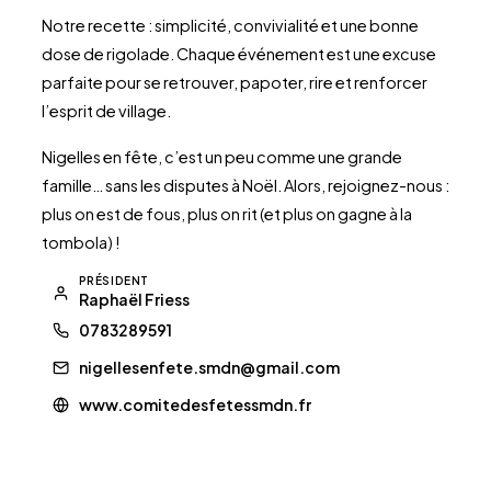
Notre recette : simplicité, convivialité et une bonne
dose de rigolade. Chaque événement est une excuse
parfaite pour se retrouver, papoter, rire et renforcer
l’esprit de village.
Nigelles en fête, c’est un peu comme une grande
famille… sans les disputes à Noël. Alors, rejoignez-nous :
plus on est de fous, plus on rit (et plus on gagne à la
tombola) !
PRÉSIDENT
Raphaël Friess
0783289591
nigellesenfete.smdn@gmail.com
www.comitedesfetessmdn.fr