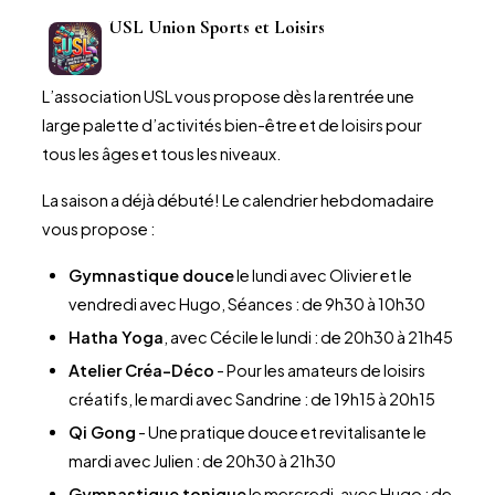
USL Union Sports et Loisirs
L’association USL vous propose dès la rentrée une
large palette d’activités bien-être et de loisirs pour
tous les âges et tous les niveaux.
La saison a déjà débuté! Le calendrier hebdomadaire
vous propose :
Gymnastique douce
le lundi avec Olivier et le
vendredi avec Hugo, Séances : de 9h30 à 10h30
Hatha Yoga
, avec Cécile le lundi : de 20h30 à 21h45
Atelier Créa-Déco
- Pour les amateurs de loisirs
créatifs, le mardi avec Sandrine : de 19h15 à 20h15
Qi Gong
- Une pratique douce et revitalisante le
mardi avec Julien : de 20h30 à 21h30
Gymnastique tonique
le mercredi, avec Hugo : de