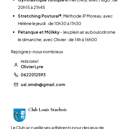
20h15 à 21h45
Stretching Postural®
, Méthode JP Moreau, avec
Hélène le jeudi : de 10h30 à 11h30
Pétanque et Mölkky
- Jeu plein air au boulodrome
le dimanche, avec Olivier : de 14h à 16h00
Rejoignez-nous nombreux
PRÉSIDENT
Olivier Lyre
0622012593
usl.smdn@gmail.com
Club Louis Sturbois
Le Club accueille ses adhérents pour des jeux de