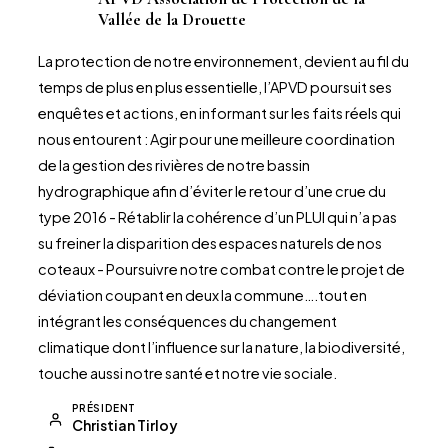
A
Vallée de la Drouette
La protection de notre environnement, devient au fil du
temps de plus en plus essentielle, l’APVD poursuit ses
enquêtes et actions, en informant sur les faits réels qui
nous entourent : Agir pour une meilleure coordination
de la gestion des rivières de notre bassin
hydrographique afin d’éviter le retour d’une crue du
type 2016 - Rétablir la cohérence d’un PLUI qui n’a pas
su freiner la disparition des espaces naturels de nos
coteaux - Poursuivre notre combat contre le projet de
déviation coupant en deux la commune….tout en
intégrant les conséquences du changement
climatique dont l’influence sur la nature, la biodiversité,
touche aussi notre santé et notre vie sociale.
PRÉSIDENT
Christian Tirloy