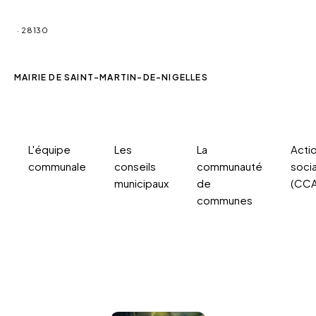
Saint-Martin-de-Nigelles
· 28130
MAIRIE DE SAINT-MARTIN-DE-NIGELLES
Notre gazette
L'équipe
Les
La
Acti
communale
conseils
communauté
soci
municipaux
de
(CCA
communes