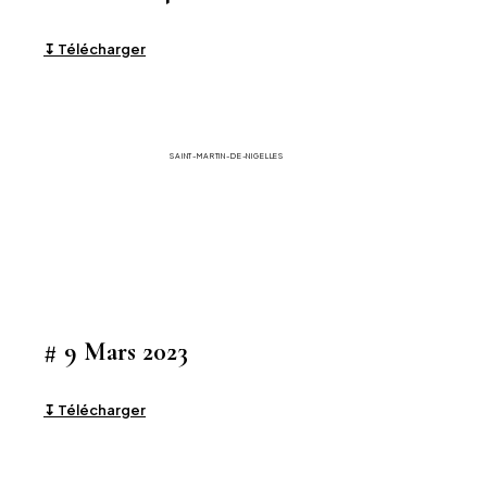
↧ Télécharger
La Gazette
SAINT-MARTIN-DE-NIGELLES
# 9 Mars 2023
↧ Télécharger