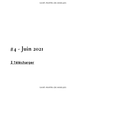
SAINT-MARTIN-DE-NIGELLES
#4 - Juin 2021
↧ Télécharger
La Gazette
SAINT-MARTIN-DE-NIGELLES