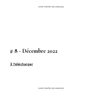
La Gazette
SAINT-MARTIN-DE-NIGELLES
# 8 - Décembre 2022
↧ Télécharger
La Gazette
SAINT-MARTIN-DE-NIGELLES